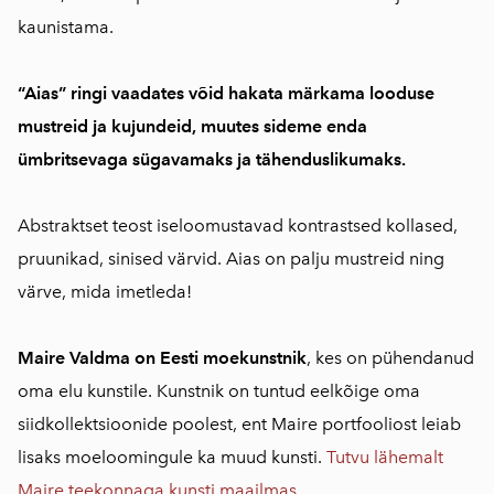
kaunistama.
“Aias” ringi vaadates võid hakata märkama looduse
mustreid ja kujundeid, muutes sideme enda
ümbritsevaga sügavamaks ja tähenduslikumaks.
Abstraktset teost iseloomustavad kontrastsed kollased,
pruunikad, sinised värvid. Aias on palju mustreid ning
värve, mida imetleda!
Maire Valdma on Eesti moekunstnik
, kes on pühendanud
oma elu kunstile. Kunstnik on tuntud eelkõige oma
siidkollektsioonide poolest, ent Maire portfooliost leiab
lisaks moeloomingule ka muud kunsti.
Tutvu lähemalt
Maire teekonnaga kunsti maailmas.