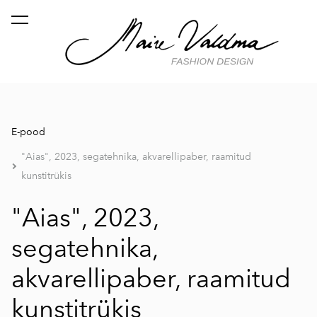
lisati ostukorvi.
Vaata ostukorvi
E-pood
"Aias", 2023, segatehnika, akvarellipaber, raamitud
kunstitrükis
"Aias", 2023,
segatehnika,
akvarellipaber, raamitud
kunstitrükis