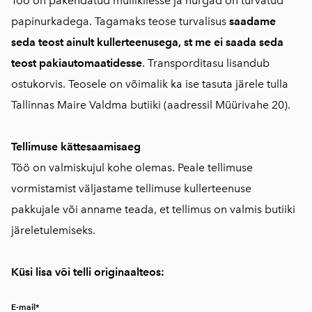
Töö on pakendatud mullikilesse ja nurgad on turvatud
papinurkadega. Tagamaks teose turvalisus
saadame
seda teost ainult kullerteenusega, st me ei saada seda
teost pakiautomaatidesse
. Transporditasu lisandub
ostukorvis. Teosele on võimalik ka ise tasuta järele tulla
Tallinnas Maire Valdma butiiki (aadressil Müürivahe 20).
Tellimuse kättesaamisaeg
Töö on valmiskujul kohe olemas. Peale tellimuse
vormistamist väljastame tellimuse kullerteenuse
pakkujale või anname teada, et tellimus on valmis butiiki
järeletulemiseks.
Küsi lisa või telli originaalteos:
E-mail