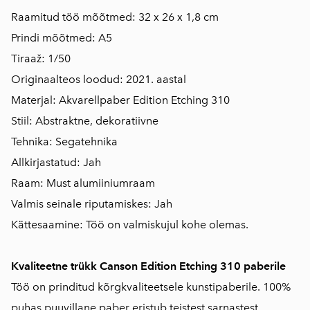
Raamitud töö mõõtmed: 32 x 26 x 1,8 cm
Prindi mõõtmed: A5
Tiraaž: 1/50
Originaalteos loodud: 2021. aastal
Materjal: Akvarellpaber Edition Etching 310
Stiil: Abstraktne, dekoratiivne
Tehnika: Segatehnika
Allkirjastatud: Jah
Raam: Must alumiiniumraam
Valmis seinale riputamiskes: Jah
Kättesaamine: Töö on valmiskujul kohe olemas.
Kvaliteetne trükk Canson Edition Etching 310 paberile
Töö on prinditud kõrgkvaliteetsele kunstipaberile. 100%
puhas puuvillane paber eristub teistest sarnastest