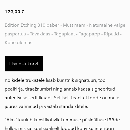
179,00 €
Edition Etching 310 paber - Must raam - Naturaalne valge
paspartuu - Tavaklaas - Tagaplaat - Tagapapp - Riputid -
Kohe olemas
Lisa ostukorvi
Kõikidele trükistele lisab kunstnik signatuuri, töö
pealkirja, tiraažnumbri ning annab kaasa signeeritud
autentsuse sertifikaadi. Selliselt tead, et toode on meie
juures valminud ja vastab standarditele.
"Aias" kuulub kunstikohvik Lummuse püsinäituse tööde
hulka, mis sai spetsiaalselt loodud kohviku interjööri