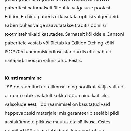
paberitest naturaalselt ülipuhta valgesuse poolest.
Edition Etching paberis ei kasutata optilisi valgendeid.
Paberi puhas valge saavutatakse traditisioonilisi
tootmistehnikaid kasutades. Sarnaselt kõikidele Cansoni
paberitele vastab või ületab ka Edition Etching kõiki
ISO9706 tuhmumiskindluse standardis ette nähtud
näitajaid. Teos on valmistatud Eestis.
Kunsti raamimine
Töö on raamitud eritellimusel ning hoolikalt välja valitud,
et raam sobiks valatult kokku tööga ning kaitseks
välisolude eest. Töö raamimisel on kasutatud vaid
happevabasid materjale, mis garanteerib seeläbi pildi
aastakümnete pikkuse muutusteta säilivuse. Ostes
raamitud töö oleme juba hoolt kandnud, et iga