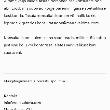
Aitame välja valida tasuta personaalnse konsultatsiooni
abil tööd, mis sobivad kõige paremini igasse spetsiifilisse
keskkonda. Tasuta konsultatsioon on võimalik kokku
leppida kirjutades konsultatsioon@mairevaldma.com
Konsultatsiooni tulemusena saad teada, milline töö sobib
just sinu koju või kontorisse, alates värvivalikust kuni
suuruseni.
Müügitingimused
ja
privaatsuspoliitika
Kontakt
info@mairevaldma.com
Maire Valdma OÜ